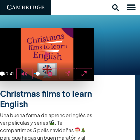
Play
00:41
y
Mute
Settings
PIP
Enter fullscreen
Christmas films to learn
English
Una buena forma de aprender inglés es
ver películas y series
. Te
compartimos 5 pelis navideñas
para que hagas un buen maratón y al