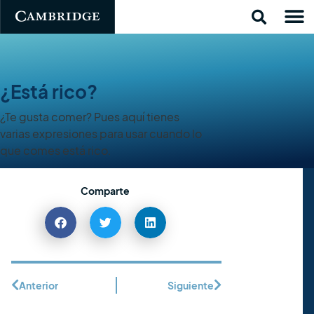
¿Está rico?
¿Te gusta comer? Pues aquí tienes
varias expresiones para usar cuando lo
que comes está rico.
Comparte
Anterior
Siguiente