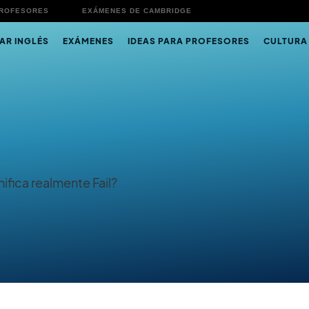
PROFESORES
EXÁMENES DE CAMBRIDGE
AR INGLÉS
EXÁMENES
IDEAS PARA PROFESORES
CULTURA
ifica realmente Fail?