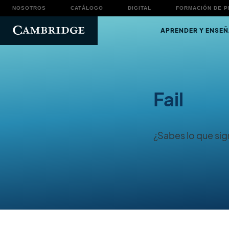
NOSOTROS
CATÁLOGO
DIGITAL
FORMACIÓN DE 
APRENDER Y ENSEÑ
Fail
¿Sabes lo que sign