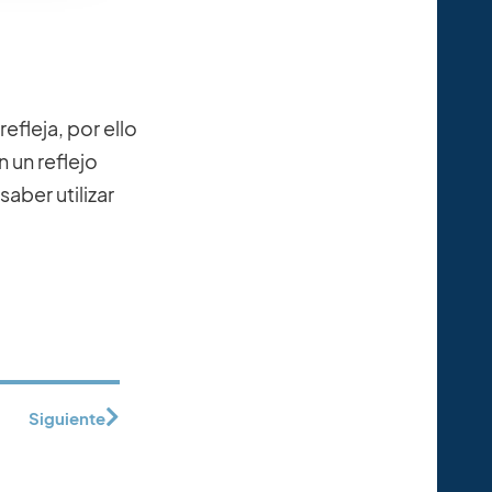
efleja, por ello
 un reflejo
aber utilizar
Siguiente