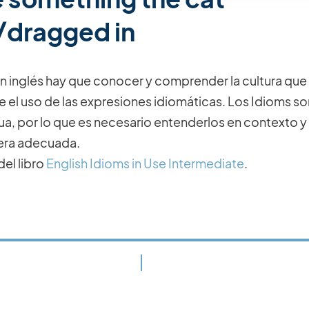
/dragged in
n inglés hay que conocer y comprender la cultura que r
 el uso de las expresiones idiomáticas. Los Idioms son
gua, por lo que es necesario entenderlos en contexto y s
era adecuada.
del libro
English Idioms in Use Intermediate
.