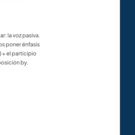
: la voz pasiva.
s poner énfasis
 + el participio
osición by.