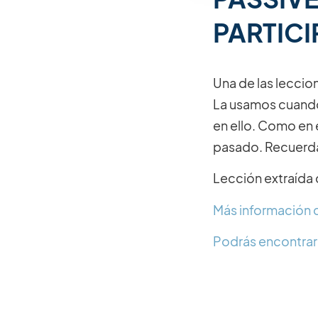
PARTICI
Una de las leccio
La usamos cuando
en ello. Como en e
pasado. Recuerda 
Lección extraída 
Más información d
Podrás encontrar 