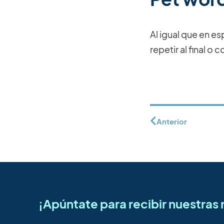
Al igual que en e
repetir al final o 
Anterior
¡Apúntate para recibir nuestra