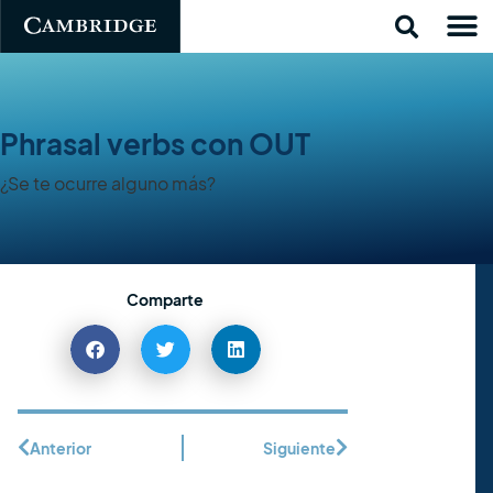
Phrasal verbs con OUT
¿Se te ocurre alguno más?
Comparte
Anterior
Siguiente