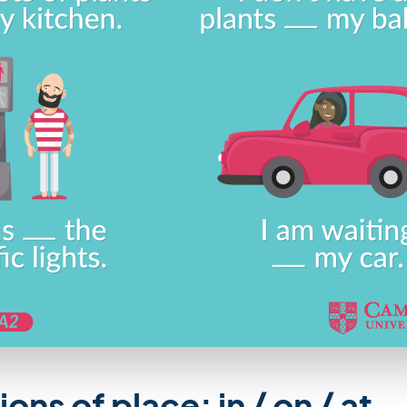
ons of place: in / on / at