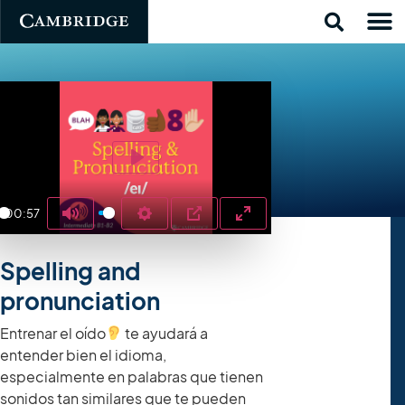
Play
00:57
y
Mute
Settings
PIP
Enter fullscreen
Spelling and
pronunciation
Entrenar el oído
te ayudará a
entender bien el idioma,
especialmente en palabras que tienen
sonidos tan similares que te pueden