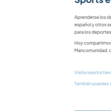
Aprenderse los d
español y otros s
para los deporte
Hoy compartimos e
Mancomunidad, q
Visita nuestra ti
También puedes v