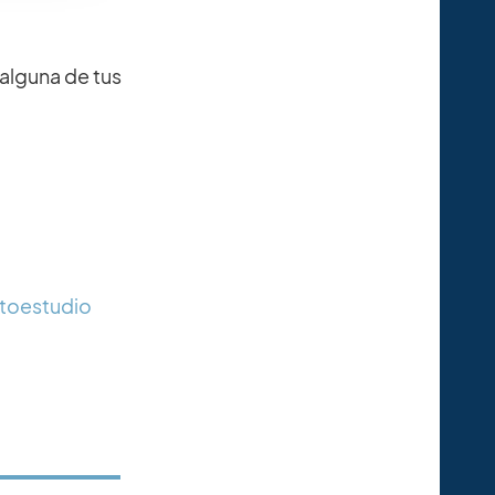
 alguna de tus
utoestudio