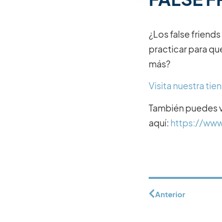
¿Los false friend
practicar para qu
más?
Visita nuestra ti
También puedes v
aquí:
https://ww
Anterior