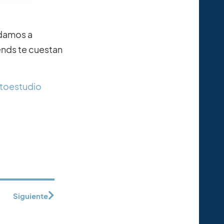
udamos a
iends te cuestan
utoestudio
Siguiente