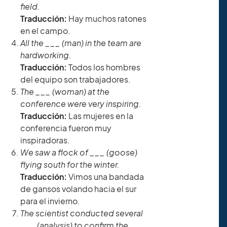
field.
Traducción:
Hay muchos ratones
en el campo.
All the ___ (man) in the team are
hardworking.
Traducción:
Todos los hombres
del equipo son trabajadores.
The ___ (woman) at the
conference were very inspiring.
Traducción:
Las mujeres en la
conferencia fueron muy
inspiradoras.
We saw a flock of ___ (goose)
flying south for the winter.
Traducción:
Vimos una bandada
de gansos volando hacia el sur
para el invierno.
The scientist conducted several
___ (analysis) to confirm the