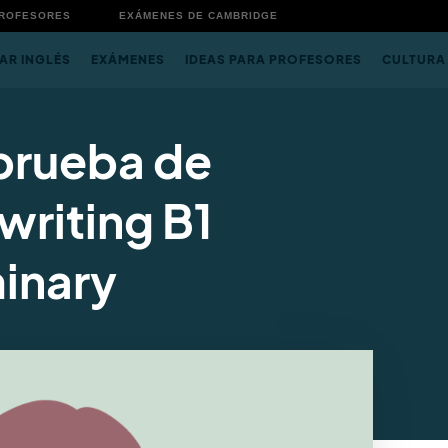
PROFESORES
EXÁMENES DE CAMBRIDGE
AR INGLÉS
EXÁMENES
IDEAS PARA PROFESORES
CULTURA
prueba de
writing B1
inary