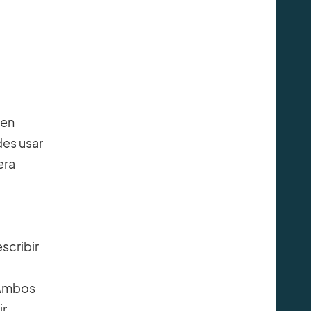
men
des usar
era
scribir
 ¡Ambos
ir