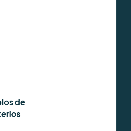
plos de
terios