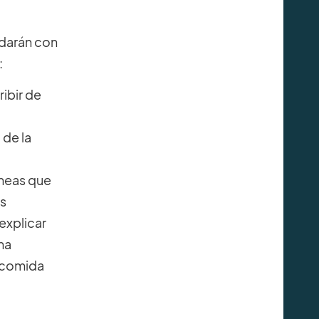
udarán con
:
ribir de
 de la
íneas que
es
explicar
una
é comida