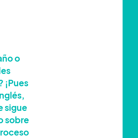
año o
des
? ¡Pues
nglés,
e sigue
o sobre
 proceso