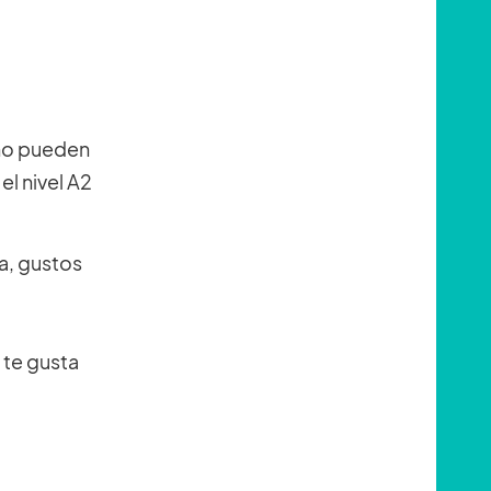
 no pueden
el nivel A2
ia, gustos
 te gusta