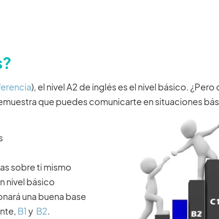
s?
erencia
), el nivel A2 de inglés es el nivel básico. ¿Pero
 demuestra que puedes comunicarte en situaciones bás
s
cas sobre ti mismo
un nivel básico
ionará una buena base
ente,
B1
y
B2
.