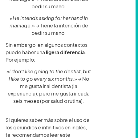
pedir su mano.
«He intends asking for her hand in
marriage.» →
Tiene la intención de
pedir su mano.
Sin embargo, en algunos contextos
puede haber una
ligera diferencia
.
Por ejemplo:
«I don’t like going to the dentist, but
I like to go every six months.»
→ No
me gusta ir al dentista (la
experiencia), pero me gusta ir cada
seis meses (por salud o rutina).
Si quieres saber más sobre el uso de
los gerundios e infinitivos en inglés,
te recomendamos leer este