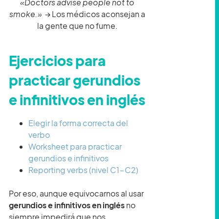
«Doctors advise people not to
smoke.»
→ Los médicos aconsejan a
la gente que no fume.
Ejercicios para
practicar gerundios
e infinitivos en inglés
Elegir la forma correcta del
verbo
Worksheet para practicar
gerundios e infinitivos
Reporting verbs (nivel C1-C2)
Por eso, aunque equivocarnos al usar
gerundios e infinitivos en inglés
no
siempre impedirá que nos