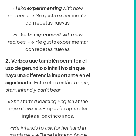
«I like
experimenting
with new
recipes.» →
Me gusta experimentar
con recetas nuevas.
«I like
to experimen
t
with new
recipes.» →
Me gusta experimentar
con recetas nuevas.
2. Verbos que también permiten el
uso de gerundio o infinitivo sin que
haya una diferencia importante en el
significado.
Entre ellos están:
begin
,
start, intend y can’t bear
«She started learning English at the
age of five.»
→ Empezó a aprender
inglés a los cinco años.
«He intends to ask for her hand in
marriage.» →
Tiene la intención de