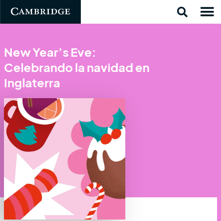
New Year’s Eve:
Celebrando la navidad en
Inglaterra