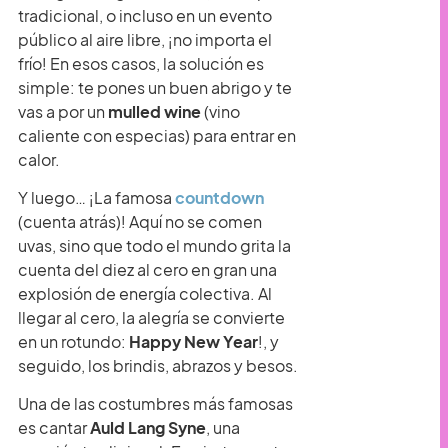
tradicional, o incluso en un evento
público al aire libre, ¡no importa el
frío! En esos casos, la solución es
simple: te pones un buen abrigo y te
vas a por un
mulled wine
(vino
caliente con especias) para entrar en
calor.
Y luego… ¡La famosa
countdown
(cuenta atrás)! Aquí no se comen
uvas, sino que todo el mundo grita la
cuenta del diez al cero en gran una
explosión de energía colectiva. Al
llegar al cero, la alegría se convierte
en un rotundo:
Happy New Year
!, y
seguido, los brindis, abrazos y besos.
Una de las costumbres más famosas
es cantar
Auld Lang Syne
, una