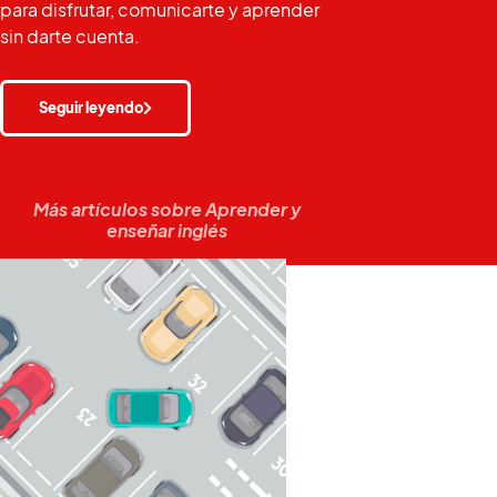
para disfrutar, comunicarte y aprender
sin darte cuenta.
Seguir leyendo
Más artículos sobre
Aprender y
enseñar inglés