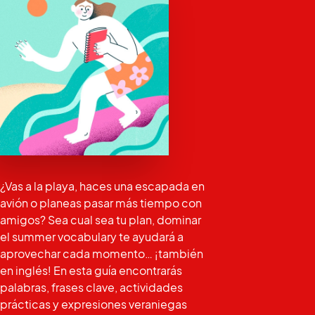
¿Vas a la playa, haces una escapada en
avión o planeas pasar más tiempo con
amigos? Sea cual sea tu plan, dominar
el summer vocabulary te ayudará a
aprovechar cada momento… ¡también
en inglés! En esta guía encontrarás
palabras, frases clave, actividades
prácticas y expresiones veraniegas