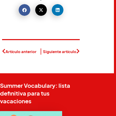
Artículo anterior
Siguiente artículo
Summer Vocabulary: lista
definitiva para tus
vacaciones