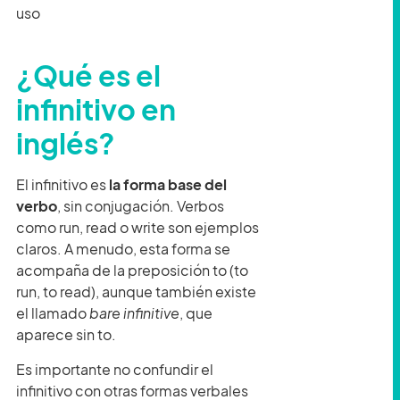
uso
¿Qué es el
infinitivo en
inglés?
El infinitivo es
la forma base del
verbo
, sin conjugación. Verbos
como run, read o write son ejemplos
claros. A menudo, esta forma se
acompaña de la preposición to (to
run, to read), aunque también existe
el llamado
bare infinitive
, que
aparece sin to.
Es importante no confundir el
infinitivo con otras formas verbales