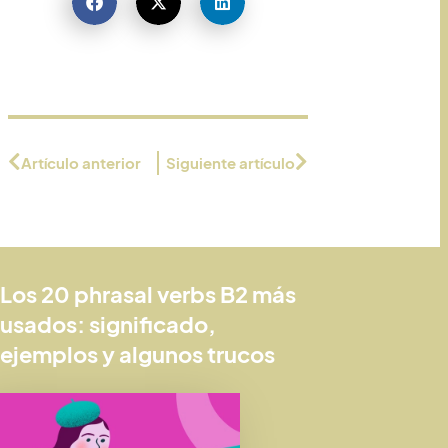
Artículo anterior
Siguiente artículo
Los 20 phrasal verbs B2 más
usados: significado,
ejemplos y algunos trucos