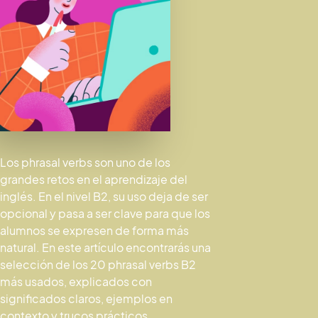
Los phrasal verbs son uno de los
grandes retos en el aprendizaje del
inglés. En el nivel B2, su uso deja de ser
opcional y pasa a ser clave para que los
alumnos se expresen de forma más
natural. En este artículo encontrarás una
selección de los 20 phrasal verbs B2
más usados, explicados con
significados claros, ejemplos en
contexto y trucos prácticos.