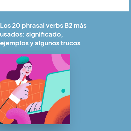
Los 20 phrasal verbs B2 más
usados: significado,
ejemplos y algunos trucos