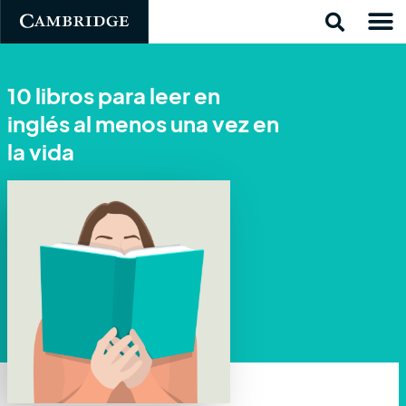
10 libros para leer en
inglés al menos una vez en
la vida