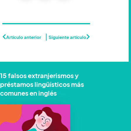
Artículo anterior
Siguiente artículo
15 falsos extranjerismos y
préstamos lingüísticos más
comunes en inglés