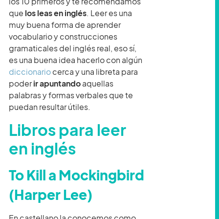
los 10 primeros y te recomendamos
que
los leas en inglés
. Leer es una
muy buena forma de aprender
vocabulario y construcciones
gramaticales del inglés real, eso sí,
es una buena idea hacerlo con algún
diccionario
cerca y una libreta para
poder
ir apuntando
aquellas
palabras y formas verbales que te
puedan resultar útiles.
Libros para leer
en inglés
To Kill a Mockingbird
(Harper Lee)
En castellano la conocemos como