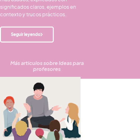
significados claros, ejemplos en
contexto y trucos prácticos.
Seguir leyendo
Más artículos sobre
Ideas para
profesores