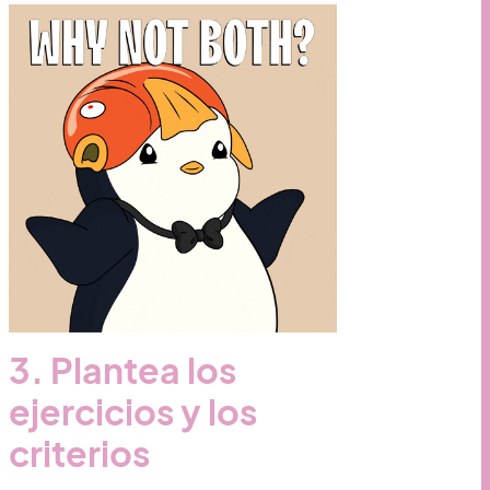
3. Plantea los
ejercicios y los
criterios