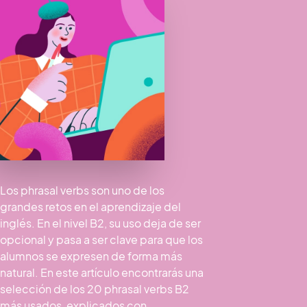
Los phrasal verbs son uno de los
grandes retos en el aprendizaje del
inglés. En el nivel B2, su uso deja de ser
opcional y pasa a ser clave para que los
alumnos se expresen de forma más
natural. En este artículo encontrarás una
selección de los 20 phrasal verbs B2
más usados, explicados con