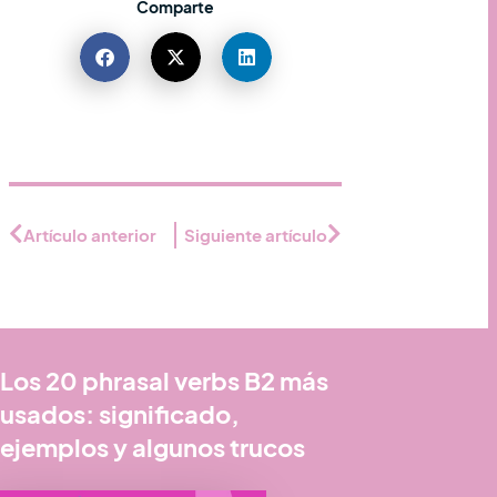
Comparte
Artículo anterior
Siguiente artículo
Los 20 phrasal verbs B2 más
usados: significado,
ejemplos y algunos trucos