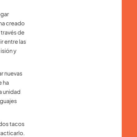
ugar
 ha creado
 través de
r entre las
isión y
ar nuevas
e ha
a unidad
nguajes
 dos tacos
racticarlo.