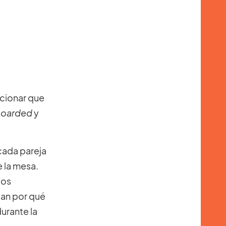
cionar que
oarded
y
 cada pareja
e la mesa.
dos
tan por qué
durante la