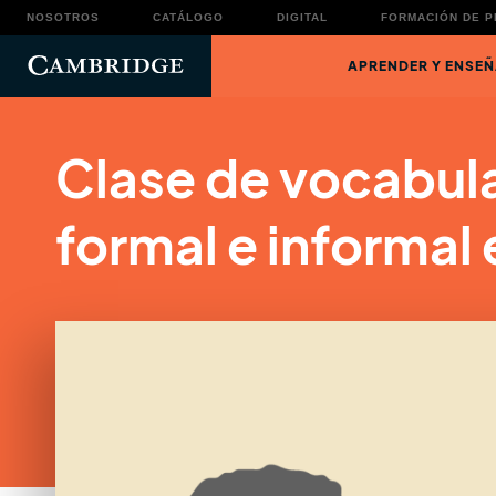
NOSOTROS
CATÁLOGO
DIGITAL
FORMACIÓN DE 
APRENDER Y ENSEÑ
Clase de vocabula
formal e informal 