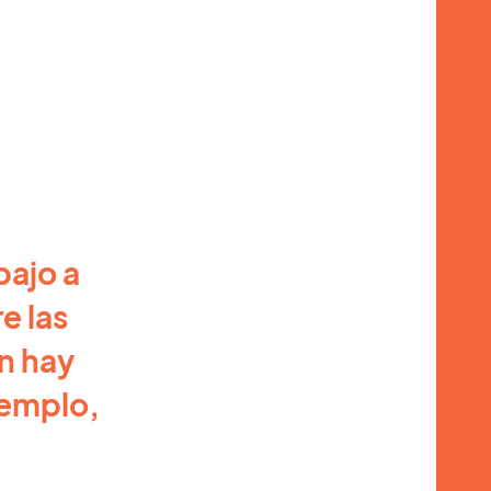
bajo a
e las
én hay
jemplo,