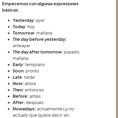
Empecemos con algunas expresiones
básicas:
Yesterday
: ayer
Today
: hoy
Tomorrow
: mañana
The day before yesterday
:
anteayer
The day after tomorrow
:
pasado
mañana
Early
:
temprano
Soon
: pronto
Late
: tarde
Now
:
ahora
Then
:
entonces
Before
:
antes
After
:
después
Nowadays
:
actualmente (¡y no
actually
que quiere decir ‘en