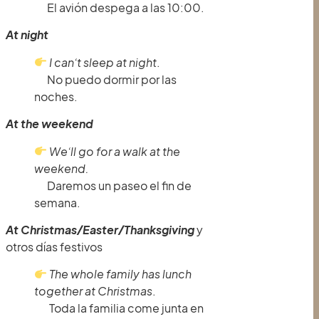
El avión despega a las 10:00.
At night
I can’t sleep at night
.
No puedo dormir por las
noches.
At the weekend
We’ll go for a walk at the
weekend
.
Daremos un paseo el fin de
semana.
At Christmas/Easter/Thanksgiving
y
otros días festivos
The whole family has lunch
together at Christmas
.
Toda la familia come junta en