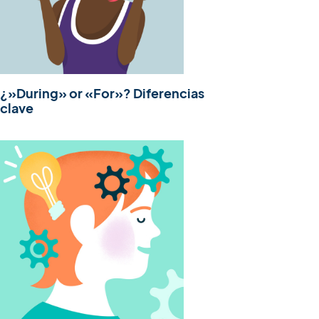
¿»During» or «For»? Diferencias
clave