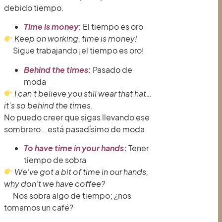
debido tiempo.
Time is money
:
El tiempo es oro
Keep on working, time is money!
Sigue trabajando ¡el tiempo es oro!
Behind the times
:
Pasado de
moda
I can’t believe you still wear that hat…
it’s so behind the times
.
No puedo creer que sigas llevando ese
sombrero… está pasadísimo de moda.
To have time in your hands
:
Tener
tiempo de sobra
We’ve got a bit of time in our hands,
why don’t we have coffee?
Nos sobra algo de tiempo; ¿nos
tomamos un café?