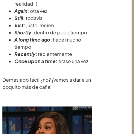
realidad’!)
Again
:
otra vez
Still
:
todavía
Just
:
justo, recién
Shortly
:
dentro de poco tiempo
A long time ago
:
hace mucho
tiempo
Recently
:
recientemente
Once upon a time
:
érase una vez
Demasiado fácil ¿no? ¡Vamos a darle un
poquito más de caña!