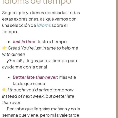
Idioms de tiempo
Seguro que ya tienes dominadas todas
estas expresiones, así que vamos con
una selección de
idioms
sobre el
tiempo.
Just in time
:
Justo a tiempo
Great! You’re just in time to help me
with dinner!
¡Genial! ¡Llegas justo a tiempo para
ayudarme con la cena!
Better late than never
:
Más vale
tarde que nunca
I thought you’d arrived tomorrow
instead of next week, but better late
than ever
.
Pensaba que llegarías mañana y no la
semana que viene, pero más vale tarde