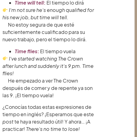
Time will tell
:
El tiempo lo dirá
I’m not sure he’s enough qualified for
his new job, but time will tell.
No estoy segura de que esté
suficientemente cualificado para su
nuevo trabajo, pero el tiempo lo dirá.
Time flies
:
El tiempo vuela
I’ve started watching The Crown
after lunch and suddenly it’s 9 pm. Time
flies!
He empezado a ver The Crown
después de comer y de repente ya son
las 9. ¡El tiempo vuela!
¿Conocías todas estas expresiones de
tiempo en inglés? ¡Esperamos que este
post
te haya resultado útil! Y ahora… ¡A
practicar!
There’s no time to lose!