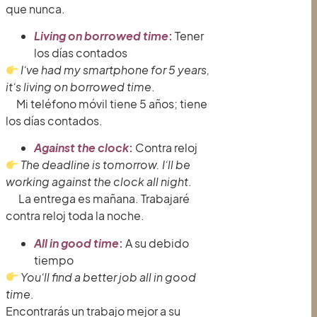
que nunca.
Living on borrowed time
:
Tener
los días contados
I’ve had my smartphone for 5 years,
it’s living on borrowed time
.
Mi teléfono móvil tiene 5 años; tiene
los días contados.
Against the clock
:
Contra reloj
The deadline is tomorrow. I’ll be
working against the clock all night
.
La entrega es mañana. Trabajaré
contra reloj toda la noche.
All in good time
:
A su debido
tiempo
You’ll find a better job all in good
time
.
Encontrarás un trabajo mejor a su