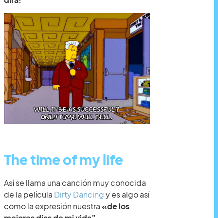
The time of my life
Así se llama una canción muy conocida
de la película
Dirty Dancing
y es algo así
como la expresión nuestra
«de los
mejores días de mi vida”
.