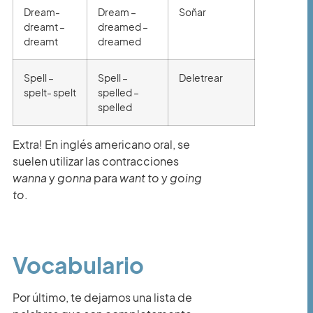
Dream-
Dream –
Soñar
dreamt –
dreamed –
dreamt
dreamed
Spell –
Spell –
Deletrear
spelt- spelt
spelled –
spelled
Extra! En inglés americano oral, se
suelen utilizar las contracciones
wanna
y
gonna
para
want to
y
going
to
.
Vocabulario
Por último, te dejamos una lista de