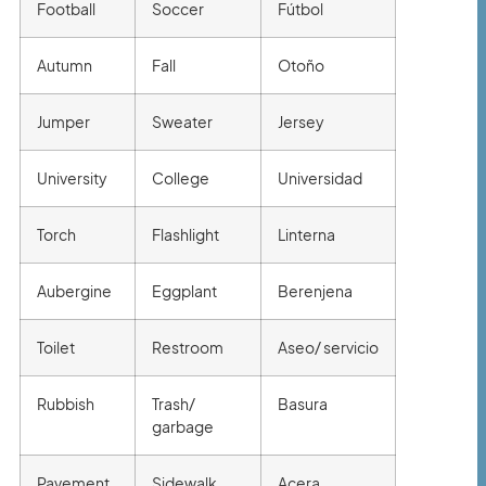
Football
Soccer
Fútbol
Autumn
Fall
Otoño
Jumper
Sweater
Jersey
University
College
Universidad
Torch
Flashlight
Linterna
Aubergine
Eggplant
Berenjena
Toilet
Restroom
Aseo/ servicio
Rubbish
Trash/
Basura
garbage
Pavement
Sidewalk
Acera