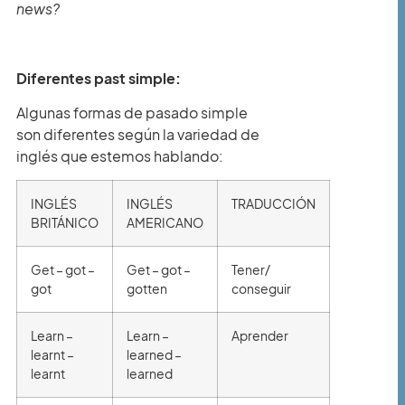
news?
Diferentes past simple:
Algunas formas de pasado simple
son diferentes según la variedad de
inglés que estemos hablando:
INGLÉS
INGLÉS
TRADUCCIÓN
BRITÁNICO
AMERICANO
Get – got –
Get – got –
Tener/
got
gotten
conseguir
Learn –
Learn –
Aprender
learnt –
learned –
learnt
learned