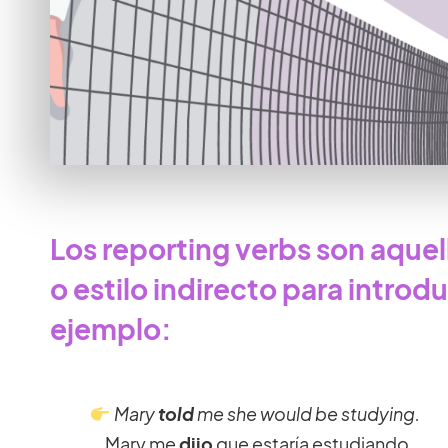
Los reporting verbs son aquel
o estilo indirecto para introd
ejemplo:
Mary
told
me she would be studying.
Mary me
dijo
que estaría estudiando.