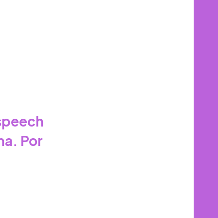
 speech
na. Por