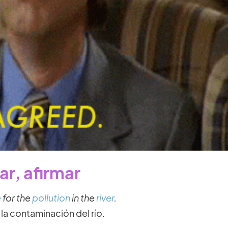
ar, afirmar
e
for the
pollution
in the
river
.
a contaminación del río.