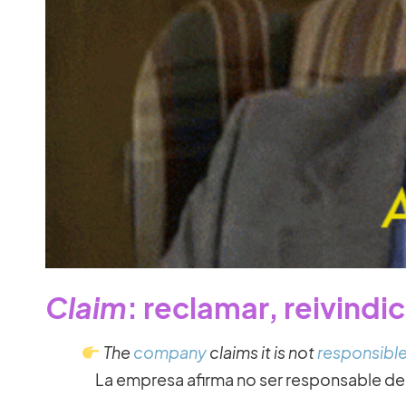
Claim
: reclamar, reivindic
The
company
claims
it is not
responsibl
La empresa afirma no ser responsable de l