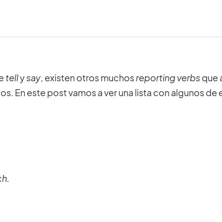
de
tell
y
say
, existen otros muchos
reporting verbs
que 
 En este post vamos a ver una lista con algunos de e
ch.