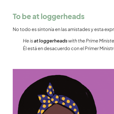
To be at loggerheads
No todo es sintonía en las amistades y esta ex
He is
at loggerheads
with the Prime Ministe
Él está en desacuerdo con el Primer Ministr