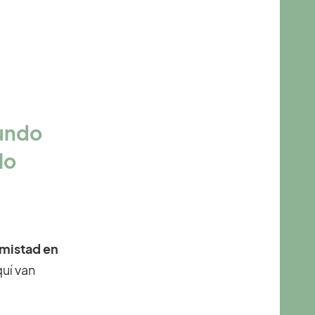
mundo
lo
mistad
en
uí van