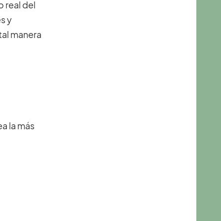
 real del
s y
tal manera
ea la más