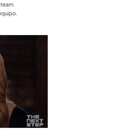
a team.
equipo.