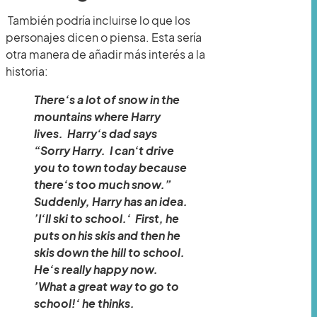
También podría incluirse lo que los
personajes dicen o piensa. Esta sería
otra manera de añadir más interés a la
historia:
There’s a lot of snow in the
mountains where Harry
lives. Harry’s dad says
“Sorry Harry. I can’t drive
you to town today because
there’s too much snow.”
Suddenly, Harry has an idea.
‘I’ll ski to school.’ First, he
puts on his skis and then he
skis down the hill to school.
He’s really happy now.
‘What a great way to go to
school!’ he thinks.