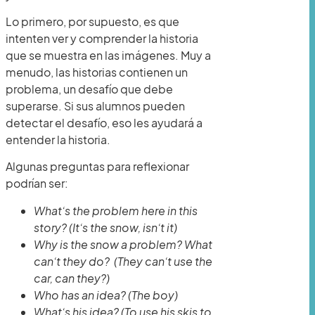
Lo primero, por supuesto, es que
intenten ver y comprender la historia
que se muestra en las imágenes. Muy a
menudo, las historias contienen un
problema, un desafío que debe
superarse. Si sus alumnos pueden
detectar el desafío, eso les ayudará a
entender la historia.
Algunas preguntas para reflexionar
podrían ser:
What’s the problem here in this
story? (It’s the snow, isn’t it)
Why is the snow a problem? What
can’t they do? (They can’t use the
car, can they?)
Who has an idea? (The boy)
What’s his idea? (To use his skis to